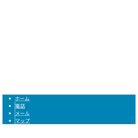
〒244-0842
神奈川県横浜市栄区飯島町167-4-102
Googleマップで確認する
TEL 0120-775-313 / FAX 045-719-4806
水道修理・水回り修理は神奈川県横浜市の株式会社イーワー
Copyright © 神奈川県横浜市栄区などで水漏れ修理・水道工事の業者をお
探しなら株式会社イーワークスへ. All rights reserved.
ホーム
電話
メール
マップ